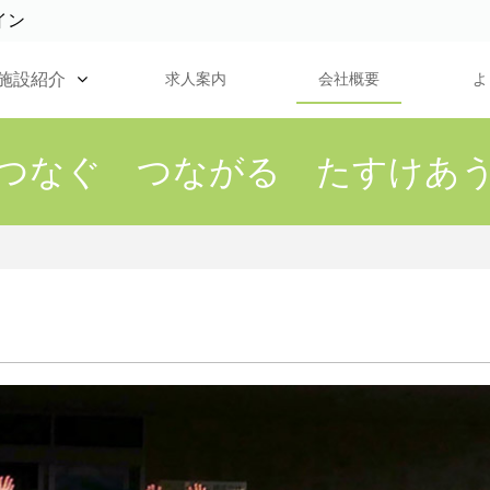
イン
施設紹介
求人案内
会社概要
よ
つなぐ つながる たすけあ