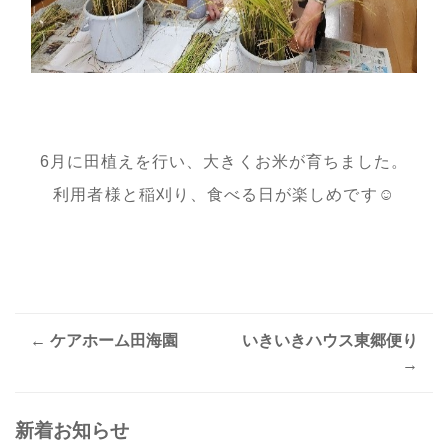
6月に田植えを行い、大きくお米が育ちました。
利用者様と稲刈り、食べる日が楽しめです☺
←
ケアホーム田海園
いきいきハウス東郷便り
Post
→
navigation
新着お知らせ