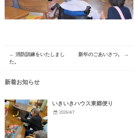
←
消防訓練をいたしまし
新年のごあいさつ。
→
Post
た。
navigation
新着お知らせ
いきいきハウス東郷便り
2026/4/7