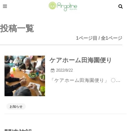
投稿一覧
1ページ目 / 全1ページ
ケアホーム田海園便り
2022/8/22
「ケアホーム田海園便り」 〇 梅シロップ作り ５月末、中庭の梅の木に大きな実がたくさん生っていましたので、ヘタを取ったり、爪楊枝で穴を開けたりをみなさんに手伝ってもらいました。 おやつの時やその他に飲める日を待っています。 〇 七夕作り 七夕に向けて、色紙を切ったりつなげた...
お知らせ