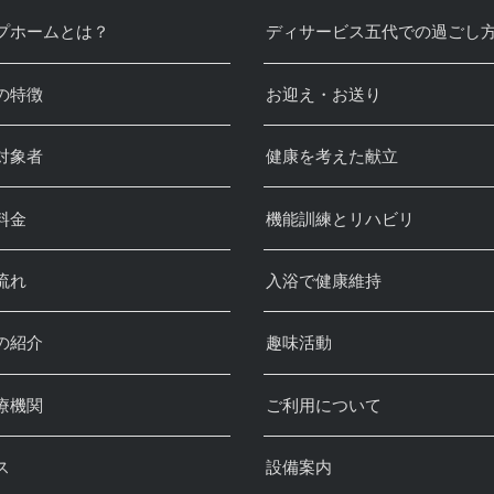
プホームとは？
ディサービス五代での過ごし
の特徴
お迎え・お送り
対象者
健康を考えた献立
料金
機能訓練とリハビリ
流れ
入浴で健康維持
の紹介
趣味活動
療機関
ご利用について
ス
設備案内