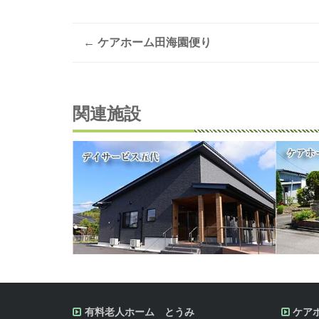
←
ケアホーム田海園便り
Post
navigation
関連施設
有料老人ホーム とうみ
ケア