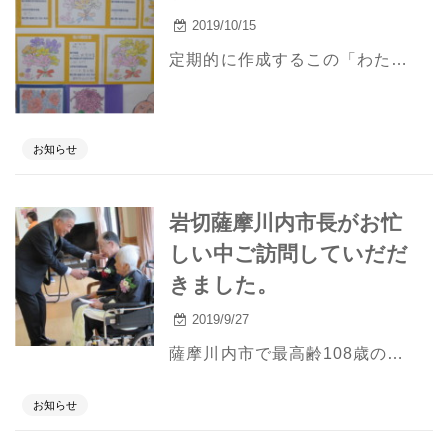
2019/10/15
定期的に作成するこの「わたしの履歴書」 思い出をたどり 文字に残す。 たどる途中であふれだす記憶。 これまでに記したものを集めると 自分史のできあがり！！
お知らせ
岩切薩摩川内市長がお忙
しい中ご訪問していだだ
きました。
2019/9/27
薩摩川内市で最高齢108歳の入居者様に岩切薩摩川内市長がお忙しい中ご訪問していだだきました。 ありがとうございました。 入居者様にはいつまでも職員と穏やかに過ごして頂きたいです。
お知らせ