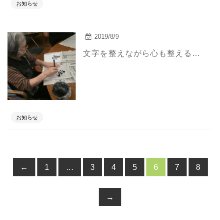
お知らせ
2019/8/9
文字を整えながら心も整える。練習にも熱がはいり何枚も何枚も。最高の書のために。
お知らせ
←
1
…
3
4
5
6
7
8
→